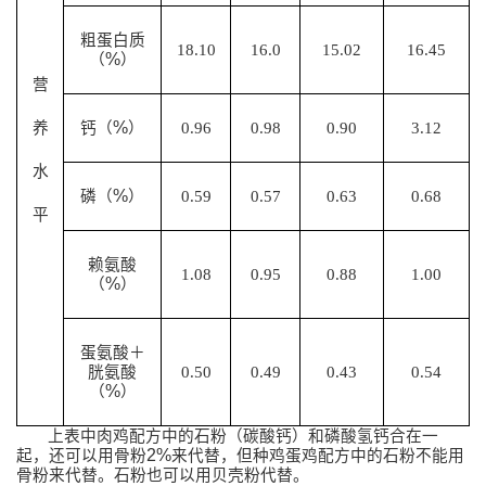
粗蛋白质
18.10
16.0
15.02
16.45
%
（
）
营
%
养
钙（
）
0.96
0.98
0.90
3.12
水
%
磷（
）
0.59
0.57
0.63
0.68
平
赖氨酸
1.08
0.95
0.88
1.00
%
（
）
蛋氨酸＋
胱氨酸
0.50
0.49
0.43
0.54
%
（
）
上表中肉鸡配方中的石粉（碳酸钙）和磷酸氢钙合在一
2%
起，还可以用骨粉
来代替，但种鸡蛋鸡配方中的石粉不能用
骨粉来代替。
石粉也可以用贝壳粉代替。