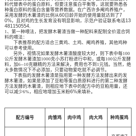
料代替表中的蛋白原料，但要注意蛋白平
衡等，这就要熟悉各
种蛋白原料的蛋白含量等营养数据。在广西许多阉鸡养殖户，
60
7
采用发酵的木薯渣的比例从
日龄开始的使用量就达到了
0%
13
，且对鸡的生长发育没有明显影响，示范户验证联系电话
481150554.
1
、第一种喂法，把发酵木薯渣当做一种配料来配制全价混合饲
料的喂法：
下表推荐的配方适合三黄鸡、土鸡、阉鸡养殖，其他鸡种
可以参考使用。
另外，视情况如果发酵木薯渣酸度较大时，则下表中每
100
公斤发酵木薯渣加
1000
克小苏打粉进行中和，或
每
100
公斤发酵
料，加
6--10
克糖精的方法来解决，费用也不到
1
元钱。
当然，绝
大多数情况下不必添加，只要动物爱吃就不必调节。
下表指的发酵木薯渣是指用第一种发酵方法发酵出来的发
酵木薯渣，如果是添加了豆粕等蛋白质原料进行的第二种发酵
方法发酵的木薯渣，则相应地下表中的配方中的豆粕用量，还
6%
可以减少
6%
，相应地增加玉米粉
来填补。
配方编号
肉雏鸡
肉中鸡
肉大鸡
种鸡蛋鸡