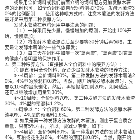
或采用全价饲料或我们前面介绍的饲料配方另加发酵木薯
70%
3
渣的比例也可，如全价饲料或自配饲料例如
，发酵木薯渣
0%
……
的比例配制
使用这种喂方式时，注意木薯渣的发酵方法
.
最好是采用第二种发酵方法
发酵木薯渣在养鸡运用中要注意的问题：
10%
（１）一样采用先少量，慢慢增加的原则，开始由
开
始，慢慢增加；
30
（２）将发酵木薯渣混合后至少要等
分钟后再饲喂，主
要是让发酵木薯渣的一些气体挥发；
“
”
“
”
（３）每三天在饲料中加喂一次
禽百康
，
禽百康
对家禽
的健康有着明显的保护作用。
2
、第二种喂养方法（直接掺入全价饲料中的喂养方法）：
① 即直接用全价饲料，配合少量发酵木薯渣的喂养方法：
4
80%
2
0
～
周龄：全价饲料
，第二种发酵方法的发酵木薯渣
0%
4%
0.8%
，
型的预混料
，当然，刚开始喂发酵木薯渣时，先
10%
20%
要以
的量来驯化，然后，再慢慢增加到
，如果适应，
30%
还可以继续增加用量到
。
10
70%
4
～
周龄：全价饲料
，第二种发酵方法的发酵木薯渣
30%
4%
1.2%
，
型的预混料
。
60%
10
周龄以上：全价饲料
，第二种发酵方法的发酵木薯
40%
4%
1.6%
渣
，
型的预混料
。
② 如果是第一种发酵方法发酵的木薯渣，则由于蛋白质含
5%
量低，只有
左右，所以，要减少喂量，如下：
4
80%
1
0
～
周龄：全价饲料
，第一种发酵方法的发酵木薯渣
4%
6%
4%
0.8%
，豆粕或花生麸
，
型的预混料
，当然，刚开始