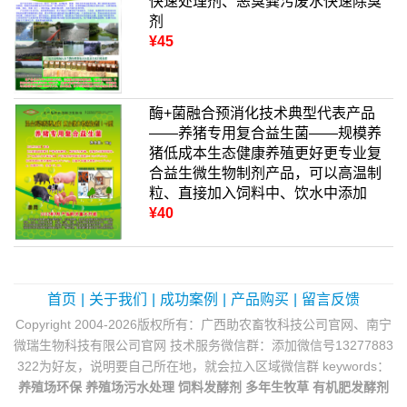
快速处理剂、恶臭粪污废水快速除臭
剂
¥45
酶+菌融合预消化技术典型代表产品
——养猪专用复合益生菌——规模养
猪低成本生态健康养殖更好更专业复
合益生微生物制剂产品，可以高温制
粒、直接加入饲料中、饮水中添加
¥40
首页
|
关于我们
|
成功案例
|
产品购买
|
留言反馈
Copyright 2004-2026版权所有：广西助农畜牧科技公司官网、南宁
微瑞生物科技有限公司官网 技术服务微信群：添加微信号13277883
322为好友，说明要自己所在地，就会拉入区域微信群 keywords：
养殖场环保
养殖场污水处理
饲料发酵剂
多年生牧草
有机肥发酵剂