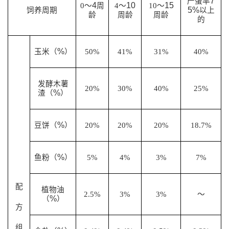
7
产蛋率
4
10
15
0
～
周
4
～
10
～
5%
饲养周期
以上
龄
周龄
周龄
的
%
玉米（
）
50%
41%
31%
40%
发酵木薯
20%
30%
40%
25%
%
渣（
）
%
豆饼（
）
20%
20%
20%
18.7%
%
鱼粉（
）
5%
4%
3%
7%
配
植物油
2.5%
3%
3%
～
%
（
）
方
组