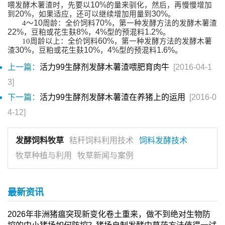
10%
喂发酵木薯渣时，先要以
的量来驯化，然后，再慢慢增加
20%
30%
到
，如果适应，还可以继续增加用量到
。
10
70%
4
～
周龄：全价饲料
，第一种发酵方法的发酵木薯渣
22%
8%
4%
1.2%
，豆粕或花生麸
，
型的预混料
。
60%
10
周龄以上：全价饲料
，第一种发酵方法的发酵木薯
30%
10%
4%
1.6%
渣
，豆粕或花生麸
，
型的预混料
。
上一篇：
活力99生酵剂发酵木薯渣喂肥育肉牛
[2016-04-1
3]
下一篇：
活力99生酵剂发酵木薯渣在养猪上的运用
[2016-0
4-12]
发酵饲料牧草
秸秆饲料利用技术
饲料发酵技术
牧草种植与利用
牧草新闻与案例
最新资讯
2026年非洲猪瘟突现新变化卷土重来，做不到绝对生物防