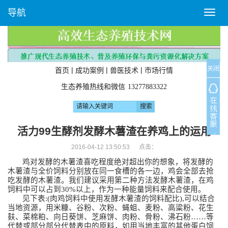
导航
T
o
g
g
l
关闭
e
|
|
|
首页
成功案例
兽医技术
市场行情
n
生态养殖热线和微信
13277883322
a
v
i
g
活力99生酵剂发酵木薯渣在养鸡上的运用
a
2016-04-12 13:50:53 点击：
t
i
鸡对发酵的木薯渣喜吃程度绝对超出你的想象，将发酵的
o
木薯渣与全价饲料分别放在同一食槽的各一边，鸡会全部去抢
吃发酵的木薯渣。我们建议采用第二种方法发酵木薯渣，在鸡
n
饲料中可以占到
30%
以上，作为一种能量饲料来配合使用。
见下表
:(
肉鸡饲料中使用发酵木薯渣的饲料配比
),
可以结合
当地资源，用米糠、谷粉、次粉、蝇蛆、麦粉、高粱粉、花生
麸、菜棉粕、向日葵饼、芝麻饼、肉粉、骨粉、沸石粉
……
等
代替或部分部分代替表中的原料，如用当地丰富的其他蛋白饲