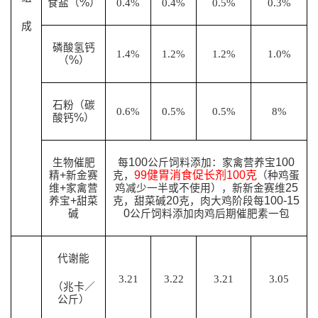
%
食盐（
）
0.4%
0.4%
0.5%
0.3%
成
磷酸氢钙
1.4%
1.2%
1.2%
1.0%
%
（
）
石粉（碳
0.6%
0.5%
0.5%
8%
%
酸钙
）
100
100
生物催肥
每
公斤饲料添加：家禽营养宝
+
99
健胃消食促长剂
100
克
精
新金赛
克，
（种鸡蛋
+
25
维
家禽营
鸡减少一半或不使用），新新金赛维
+
20
100-15
养宝
甜菜
克，甜菜碱
克，肉大鸡阶段每
0
碱
公斤饲料添加肉鸡后期催肥素一包
代谢能
3.21
3.22
3.21
3.05
（兆卡／
公斤）