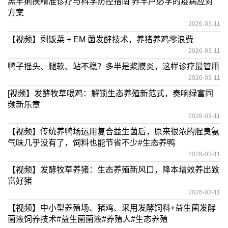
羔羊痢疾精准诊疗与科学防控指南 养羊户必学的疫病应对
方案
2026-03-11
【视频】剩饭菜 + EM 菌发酵技术，养猪养鸡零浪费
2026-03-11
鸭子摇头、腿软、站不稳？多半是浆膜炎，这样诊疗最管用
2026-03-11
[视频】发酵牧草喂鸡：解锁生态养殖新范式，奏响绿富同
频新乐章
2026-03-11
【视频】传统养鸭场运用复合益生菌后，原来很浓的腥臭氨
气味几乎没有了，饲料也能节省不少#生态养鸭
2026-03-11
【视频】发酵牧草养猪：生态养殖新风口，降本增效养出致
富好猪
2026-03-11
【视频】中小型养殖场、猪鸡、采用发酵饲料+益生菌发酵
菌液饲养技术#益生菌菌液#养殖人#生态养殖