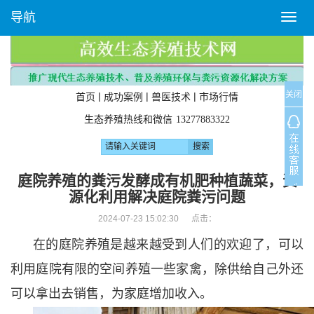
导航
T
o
g
g
l
关闭
e
|
|
|
首页
成功案例
兽医技术
市场行情
n
生态养殖热线和微信
13277883322
a
v
i
g
庭院养殖的粪污发酵成有机肥种植蔬菜，资
a
源化利用解决庭院粪污问题
t
i
2024-07-23 15:02:30 点击：
o
在的庭院养殖是越来越受到人们的欢迎了，可以
n
利用庭院有限的空间养殖一些家禽，除供给自己外还
可以拿出去销售，为家庭增加收入。