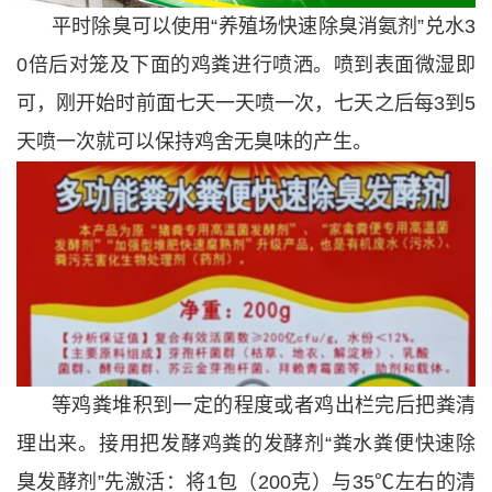
平时除臭可以使用“养殖场快速除臭消氨剂”兑水3
0倍后对笼及下面的鸡粪进行喷洒。喷到表面微湿即
可，刚开始时前面七天一天喷一次，七天之后每3到5
天喷一次就可以保持鸡舍无臭味的产生。
等鸡粪堆积到一定的程度或者鸡出栏完后把粪清
理出来。接用把发酵鸡粪的发酵剂“粪水粪便快速除
臭发酵剂”先激活：将1包（200克）与35℃左右的清