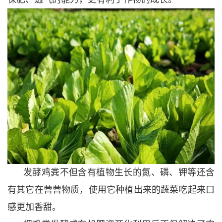
发酵鸡粪不但含有植物生长的氮、磷、钾等还含
有其它在营营物质，使用它种植出来的蔬菜吃起来口
感更加香甜。