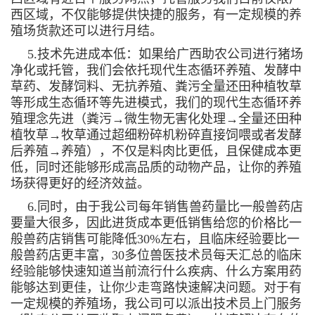
西区域，不仅能够提供快捷的服务，有一定规模的养
殖场货款还可以进行月结。
5.技术先进成本低：如果给广西助农公司进行猪场
净化或托管，我们会依托现代生态循环养殖、发酵中
草药、发酵饲料、无抗养殖、粪污全量还田种植牧草
等形成生态循环等先进模式，我们的现代生态循环养
殖理念先进（粪污→微生物无害化处理→全量还田种
植牧草→牧草通过超细粉碎机粉碎直接饲喂或者发酵
后养殖→养殖），不仅是料肉比更低，且保健成本更
低，同时还能够形成高品质的动物产品，让你的养殖
场获得更好的经济效益。
6.同时，由于我公司每年销售兽药量比一般兽药店
要量大很多，因此进货成本更低销售给您的价格比一
般兽药店销售可能降低30%左右，且临床经验要比一
般兽药店更丰富，30多位兽医技术员每天汇总的临床
经验能够快速知道当前流行什么疾病、什么方案用药
能够达到更佳，让你少走弯路快速解决问题。对于有
一定规模的养殖场，我公司可以派出技术员上门服务