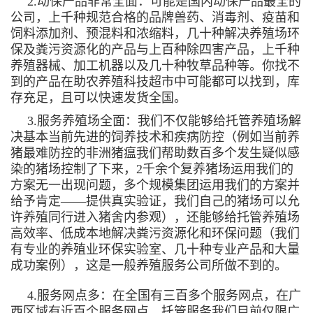
2.动保产品非常全面：可能是国内动保产品最全的
公司，上千种规范合格的品牌兽药、消毒剂、疫苗和
饲料添加剂、预混料和浓缩料，几十种解决养殖场环
保及粪污资源化的产品与上百种除四害产品，上千种
养殖器械、加工机器以及几十种牧草品种等。你找不
到的产品在助农养殖科技超市中可能都可以找到，库
存充足，且可以快速发货全国。
3.服务养殖场全面：我们不仅能够给托管养殖场解
决基本当前先进的饲养技术和疾病防控（例如当前养
猪最难防控的非洲猪瘟我们帮助数百多个发生疑似感
染的猪场控制了下来，2千余个复养猪场运用我们的
方案无一出现问题，多个规模集团运用我们的方案并
给予肯定——提供真实验证，我们自己的猪场可以允
许养殖同行进入猪舍内参观），还能够给托管养殖场
高效率、低成本地解决粪污资源化和环保问题（我们
有专业的养殖业环保实验室、几十种专业产品和大量
成功案例），这是一般养殖服务公司所做不到的。
4.服务网点多：在全国有三百多个服务网点，在广
西区域有近百个服务网点，托管服务我们目前仅限广