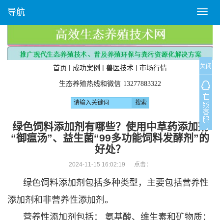
导航
T
o
g
g
l
关闭
e
|
|
|
首页
成功案例
兽医技术
市场行情
n
生态养殖热线和微信
13277883322
a
v
i
g
绿色饲料添加剂有哪些？使用‌中草药添加剂
a
“御瘟汤”、益生菌“99多功能饲料发酵剂”的
t
好处？
i
o
2024-11-15 16:02:19 点击：
n
绿色饲料添加剂包括多种类型，主要包括营养性
添加剂和非营养性添加剂。
营养性添加剂包括： ‌氨基酸、维生素和矿物质‌：