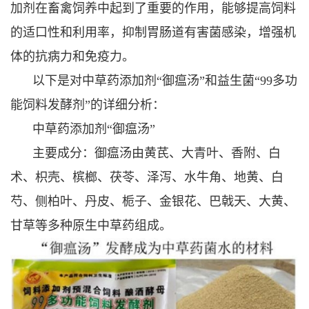
加剂在畜禽饲养中起到了重要的作用，能够提高饲料
的适口性和利用率，抑制胃肠道有害菌感染，增强机
体的抗病力和免疫力。
以下是对中草药添加剂“御瘟汤”和益生菌“99多功
能饲料发酵剂”的详细分析：
中草药添加剂“御瘟汤”
主要成分：御瘟汤由黄芪、大青叶、香附、白
术、枳壳、槟榔、茯苓、泽泻、水牛角、地黄、白
芍、侧柏叶、丹皮、栀子、金银花、巴戟天、大黄、
甘草等多种原生中草药组成。