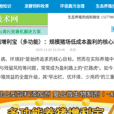
物知识
发酵饲料牧草
环保粪污治理
生态养殖
生态养殖热线和微信
1327788
猪增利宝（多功能）：规模猪场低成本盈利的核心
2025-12-02 12:20:46 点击：
生病、环境好"是始终追求的核心目标。然而在实际养殖
与残留风险等问题，常常成为盈利路上的"拦路虎"。如今
养殖效益的全面升级，其"早出栏、优环境、少用药"的三