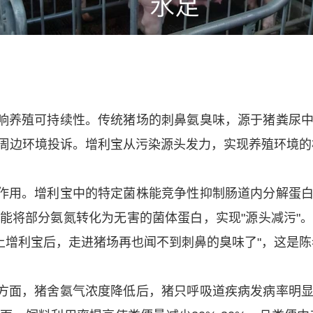
响养殖可持续性。传统猪场的刺鼻氨臭味，源于猪粪尿
周边环境投诉。增利宝从污染源头发力，实现养殖环境的
作用。增利宝中的特定菌株能竞争性抑制肠道内分解蛋
能将部分氨氮转化为无害的菌体蛋白，实现"源头减污"
"用上增利宝后，走进猪场再也闻不到刺鼻的臭味了"，这是
方面，猪舍氨气浓度降低后，猪只呼吸道疾病发病率明