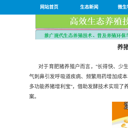
网站首页
生态新闻
微生
养
对于育肥猪养殖户而言，"长得快、少
气刺鼻引发呼吸道疾病、频繁用药增加成本
多功能养猪增利宝"，借助发酵技术实现了
案。