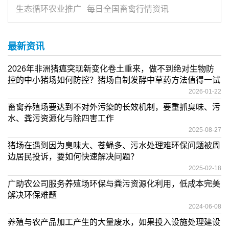
生态循环农业推广
每日全国畜禽行情资讯
最新资讯
2026年非洲猪瘟突现新变化卷土重来，做不到绝对生物防
控的中小猪场如何防控？猪场自制发酵中草药方法值得一试
2026-01-22
畜禽养殖场要达到不对外污染的长效机制，要重抓臭味、污
水、粪污资源化与除四害工作
2025-08-27
猪场在遇到因为臭味大、苍蝇多、污水处理难环保问题被周
边居民投诉，要如何快速解决问题？
2025-02-18
广助农公司服务养殖场环保与粪污资源化利用，低成本完美
解决环保难题
2024-06-08
养殖与农产品加工产生的大量废水，如果投入设施处理建设