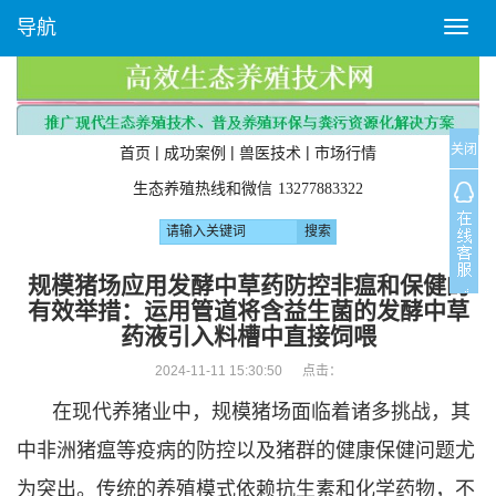
导航
T
o
g
g
l
关闭
e
|
|
|
首页
成功案例
兽医技术
市场行情
n
生态养殖热线和微信
13277883322
a
v
i
g
规模猪场应用发酵中草药防控非瘟和保健的
a
有效举措：运用管道将含益生菌的发酵中草
t
药液引入料槽中直接饲喂
i
o
2024-11-11 15:30:50 点击：
n
在现代养猪业中，规模猪场面临着诸多挑战，其
中非洲猪瘟等疫病的防控以及猪群的健康保健问题尤
为突出。传统的养殖模式依赖抗生素和化学药物，不