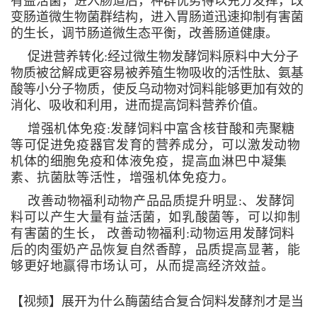
有益活菌，进入肠道后，种群优势得以充分发挥，改
变肠道微生物菌群结构，进入胃肠道迅速抑制有害菌
的生长，调节肠道微生态平衡，改善肠道健康。
促进营养转化:经过微生物发酵饲料原料中大分子
物质被岔解成更容易被养殖生物吸收的活性肽、氨基
酸等小分子物质，使反乌动物对饲料能够更加有效的
消化、吸收和利用，进而提高饲料营养价值。
增强机体免疫:发酵饲料中富含核苷酸和壳聚糖
等可促进免疫器官发育的营养成分，可以激发动物
机体的细胞免疫和体液免疫，提高血淋巴中凝集
素、抗菌肽等活性，增强机体免疫力。
改善动物福利动物产品品质提升明显:、发酵饲
料可以产生大量有益活菌，如乳酸菌等，可以抑制
有害菌的生长， 改善动物福利:动物运用发酵饲料
后的肉蛋奶产品恢复自然香醇，品质提高显著，能
够更好地赢得市场认可，从而提高经济效益。
【视频】展开为什么酶菌结合复合饲料发酵剂才是当