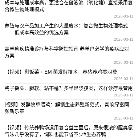
成本与处理成本高，更适合在储液池（氧化塘）直接采用复
合微生物处理模式
2026-03-11
养殖与农产品加工产生的大量废水：复合微生物处理模式
——低成本高效益的优选方案
2026-03-11
羔羊痢疾精准诊疗与科学防控指南 养羊户必学的疫病应对
方案
2026-03-11
【视频】剩饭菜 + EM 菌发酵技术，养猪养鸡零浪费
2026-03-11
鸭子摇头、腿软、站不稳？多半是浆膜炎，这样诊疗最管用
2026-03-11
[视频】发酵牧草喂鸡：解锁生态养殖新范式，奏响绿富同
频新乐章
2026-03-11
【视频】传统养鸭场运用复合益生菌后，原来很浓的腥臭氨
气味几乎没有了，饲料也能节省不少#生态养鸭