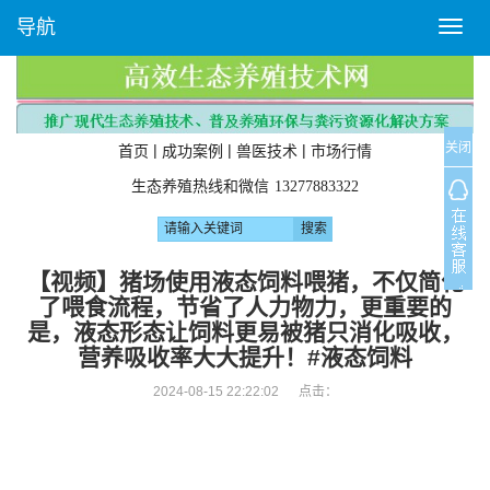
导航
T
o
g
g
l
关闭
e
|
|
|
首页
成功案例
兽医技术
市场行情
n
生态养殖热线和微信
13277883322
a
v
i
g
【视频】猪场使用液态饲料喂猪，不仅简化
a
了喂食流程，节省了人力物力，更重要的
t
是，液态形态让饲料更易被猪只消化吸收，
i
营养吸收率大大提升！#液态饲料
o
n
2024-08-15 22:22:02 点击：