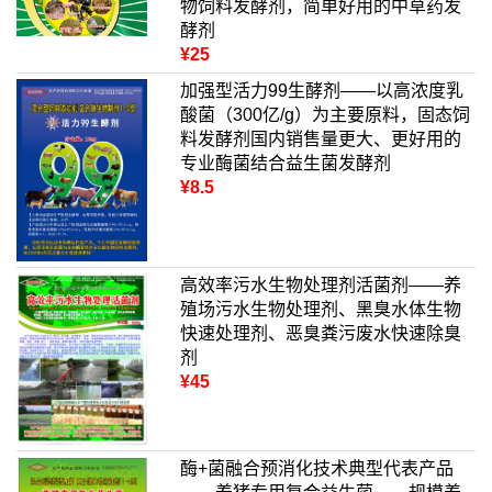
物饲料发酵剂，简单好用的中草药发
酵剂
¥25
加强型活力99生酵剂——以高浓度乳
酸菌（300亿/g）为主要原料，固态饲
料发酵剂国内销售量更大、更好用的
专业酶菌结合益生菌发酵剂
¥8.5
高效率污水生物处理剂活菌剂——养
殖场污水生物处理剂、黑臭水体生物
快速处理剂、恶臭粪污废水快速除臭
剂
¥45
酶+菌融合预消化技术典型代表产品