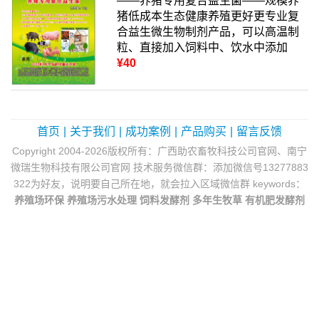
——养猪专用复合益生菌——规模养
猪低成本生态健康养殖更好更专业复
合益生微生物制剂产品，可以高温制
粒、直接加入饲料中、饮水中添加
¥40
首页
|
关于我们
|
成功案例
|
产品购买
|
留言反馈
Copyright 2004-2026版权所有：广西助农畜牧科技公司官网、南宁
微瑞生物科技有限公司官网 技术服务微信群：添加微信号13277883
322为好友，说明要自己所在地，就会拉入区域微信群 keywords：
养殖场环保
养殖场污水处理
饲料发酵剂
多年生牧草
有机肥发酵剂